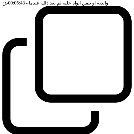
والديه او ينفق ابواه عليه ثم بعد ذلك عندما
- 00:05:48
ضَ