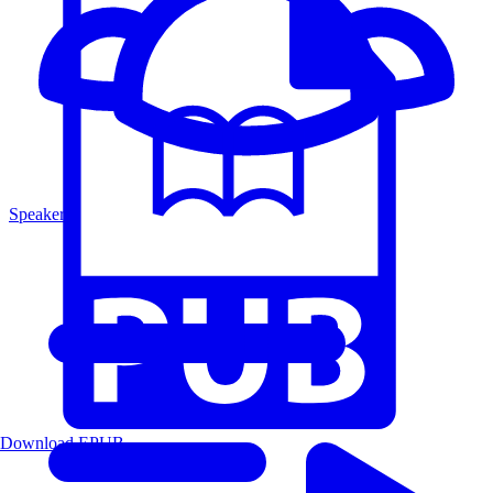
Speakers
Download EPUB