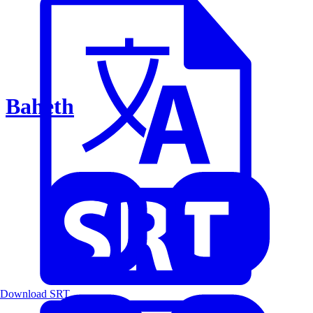
Baheth
Download SRT