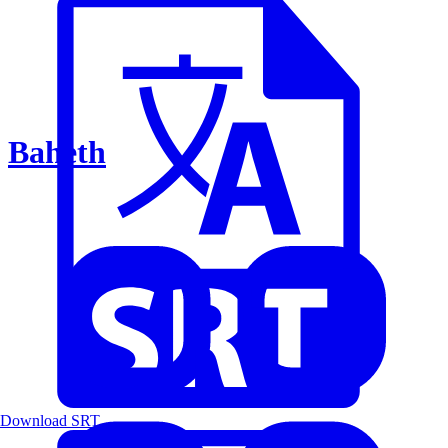
Baheth
Download SRT