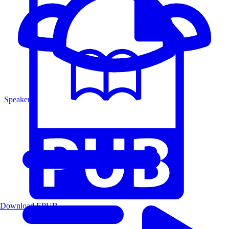
Speakers
Download EPUB