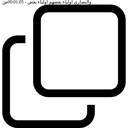
والنصارى اولياء بعضهم اولياء بعض
- 00:01:05
ضَ