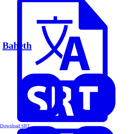
Baheth
Download SRT