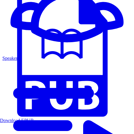
Speakers
Download EPUB