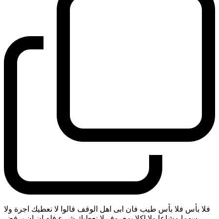
فلا بأس فلا بأس طيب فان ابى اهل الوقف قالوا لا نعطيك اجرة ولا
سهما مشاعا ولا اكلا بمعروف لا نعطيك شيء فله ان ان يرفض