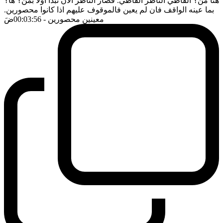
هنا من؟ القاظي الناظر القاظي. فصار الناظر الان نبدأ اولا بمن؟ ها؟
بما عينه الواقف فان لم يعين فالموقوف عليهم اذا كانوا محصورين.
معينين محصورين
- 00:03:56
ضَ