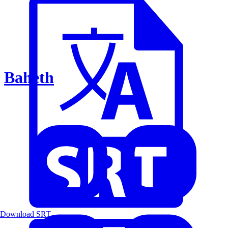
Baheth
Download SRT