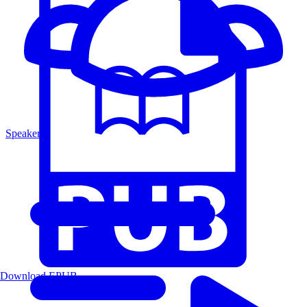
Speakers
Download EPUB