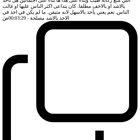
اللي منع زكاته طيب وبناء على هذا ها بناء على احتمالين هل نأخذ
بالاشد او بالاخف مطلقا. كان يتداعى اكثر الناس عليها او غالب
الناس. نعم يعني يأخذ بالاسهل لانه متيقن. ما لم يكن في اخذ في
الاخذ بالاشد مصلحة
- 00:03:29
ضَ