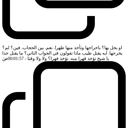
او بخل بها؟ باخراجها وتأخذ منها طهرا. نعم. بين الحجاب. فين؟ لم؟
يخرجها. ايه يقتل طيب ماذا تقولون في الجواب الثاني؟ ما يقتل حدا
يا شيخ تؤخذ قهرا منه. تؤخذ قهرا؟ ولا ولا وقتا
- 00:01:57
ضَ