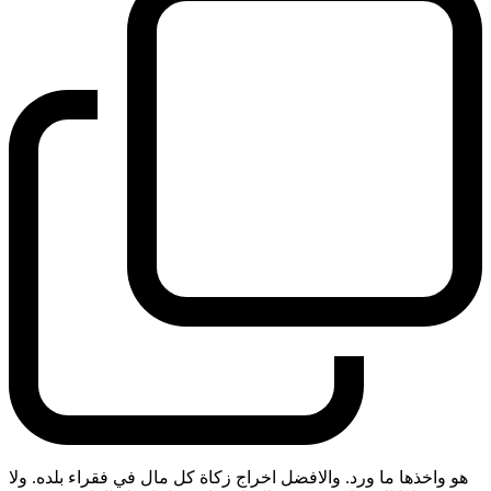
هو واخذها ما ورد. والافضل اخراج زكاة كل مال في فقراء بلده. ولا