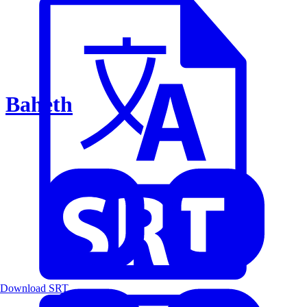
Baheth
Download SRT