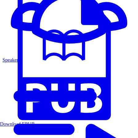
Speakers
Download EPUB