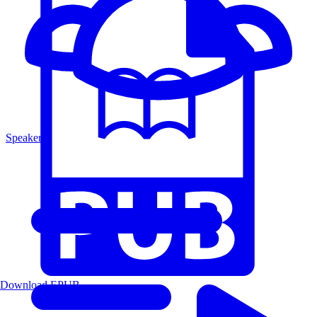
Speakers
Download EPUB