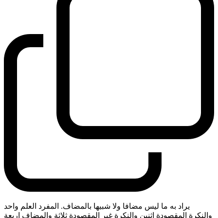
يراد به ما ليس مضافا ولا شبيها بالمضاف. المفرد العلم واحد
والنكرة المقصودة اثنين والنكرة غير المقصودة ثلاثة والمضاف اربعة