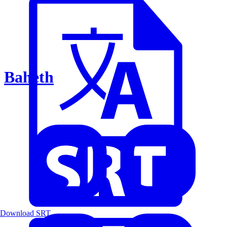
Baheth
Download SRT