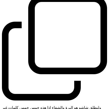
ولنطلق شاشو هو البرؤ والشفاء اذا هذه خمس خمس كلمات غير