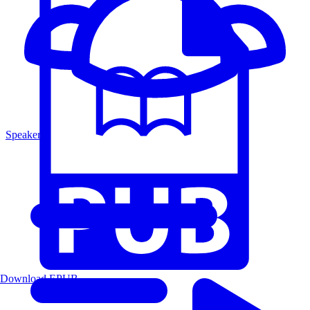
Speakers
Download EPUB