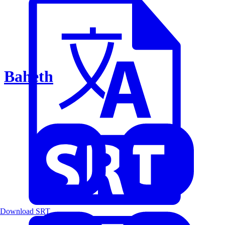
Baheth
Download SRT