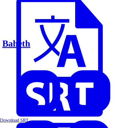
Baheth
Download SRT