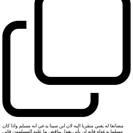
مصانعا له يعني متقربا اليه لان ابن سينا يدعي انه مسلم واذا كان
مسلما بدعواه فانه لن يأتي بقول يناقض ما عليه المسلمون فاتى