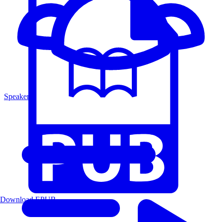
Speakers
Download EPUB