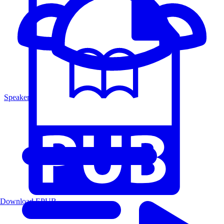
Speakers
Download EPUB