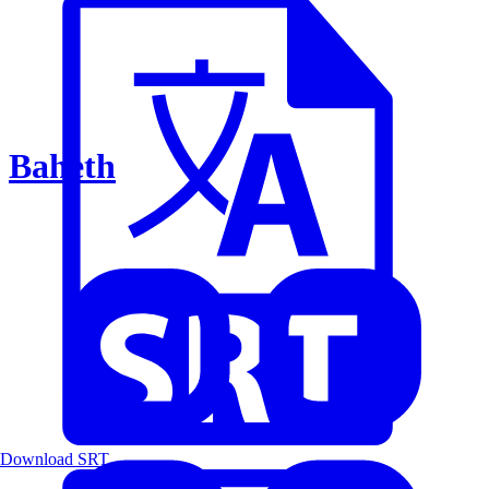
Baheth
Download SRT