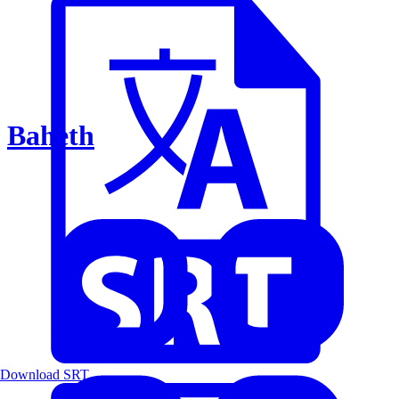
Baheth
Download SRT