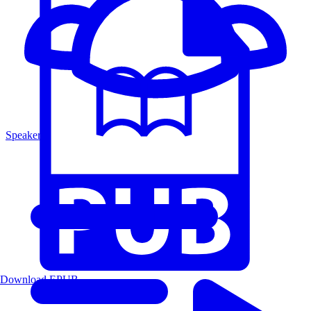
Speakers
Download EPUB