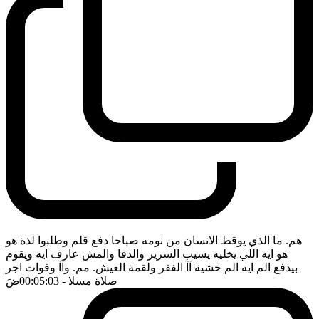
هم. ما الذي يوقظ الانسان من نومه صباحا دفع قلم وطلبوا لذة هو
هو ايه اللي يخليه يسيب السرير والدفا والمش عارف ايه ويقوم
بيدفع الم ايه الم خشية آآ الفقر ولقمة العيش. مم. وآآ وفوات اجر
صلاة مسلا
- 00:05:03
ضَ