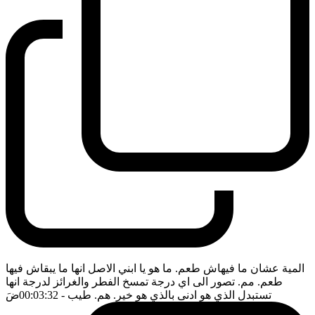
المية عشان ما فيهاش طعم. ما هو يا ابني الاصل انها ما يبقاش فيها
طعم. مم. تصور الى اي درجة تمسخ الفطر والغرائز لدرجة انها
تستبدل الذي هو ادنى بالذي هو خير. هم. طيب
- 00:03:32
ضَ