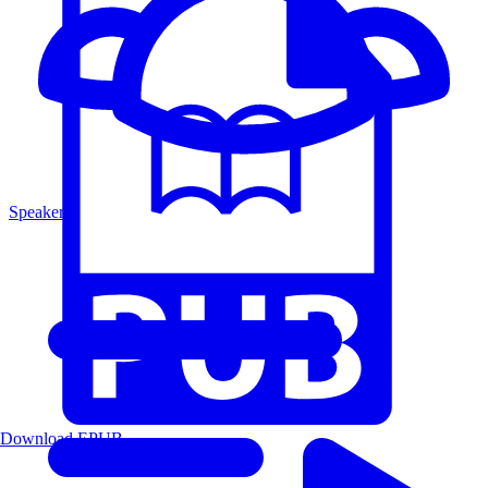
Speakers
Download EPUB