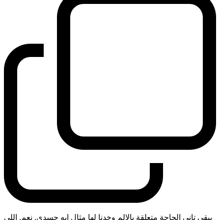
يبقى تاني الحاجة متعلقة بالالم وخدنا لها مثال ايه جسدي. نعم. اللي