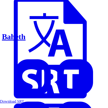
Baheth
Download SRT