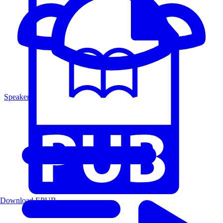
Speakers
Download EPUB