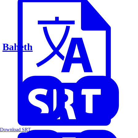
Baheth
Download SRT