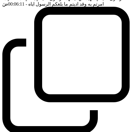
امرتم به وقد اديتم ما بلغكم الرسول اياه
- 00:06:11
ضَ