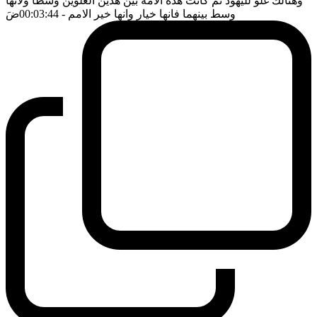
وهنالك غلو لليهود ثم كانت هذه الامة بين هذين الغلوين وسطا ولانها
وسط بينهما فانها خيار وانها خير الامم
- 00:03:44
ضَ