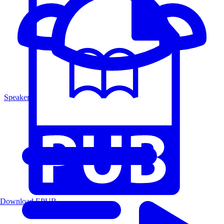
Speakers
Download EPUB