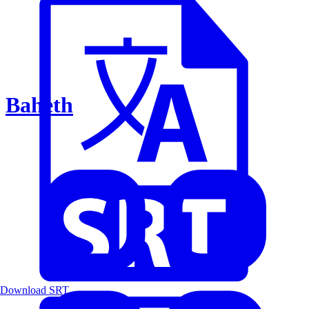
Baheth
Download SRT