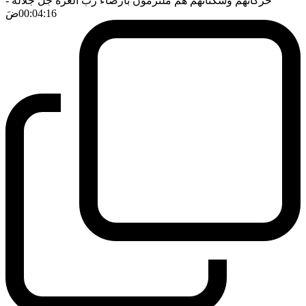
حركاتهم وسكناتهم هم ملتزمون بارضاء رب العزة جل جلاله
-
00:04:16
ضَ