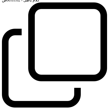
كلام باطل
- 00:03:02
ضَ