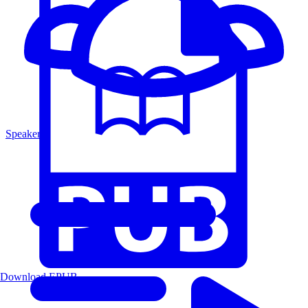
Speakers
Download EPUB