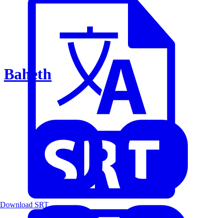
Baheth
Download SRT