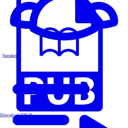
Speakers
Download EPUB