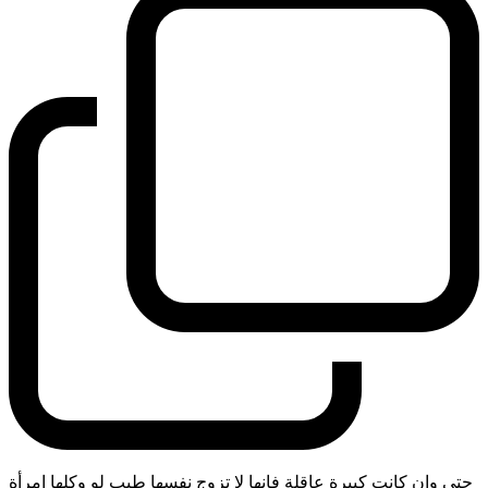
حتى وان كانت كبيرة عاقلة فانها لا تزوج نفسها طيب لو وكلها امرأة