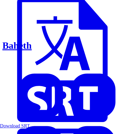
Baheth
Download SRT