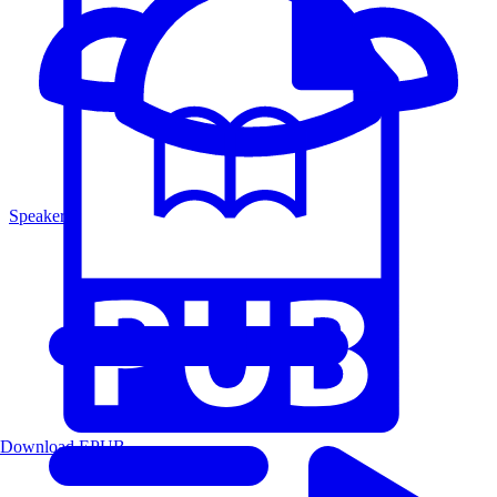
Speakers
Download EPUB