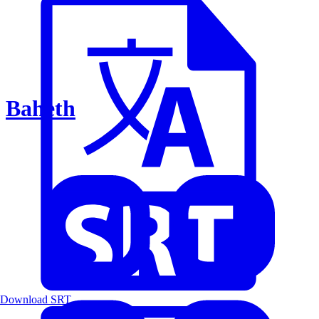
Baheth
Download SRT