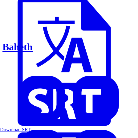
Baheth
Download SRT