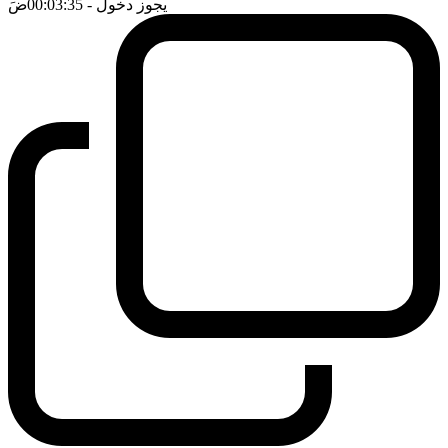
يجوز دخول
- 00:03:35
ضَ