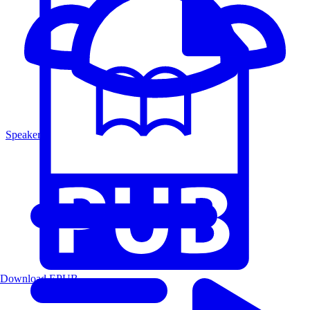
Speakers
Download EPUB