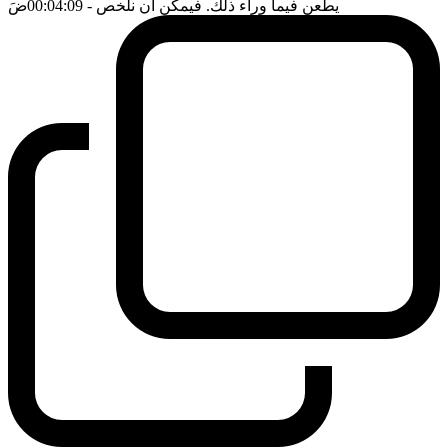
يطعن فيما وراء ذلك. فيمكن ان نلخص
- 00:04:09
ضَ