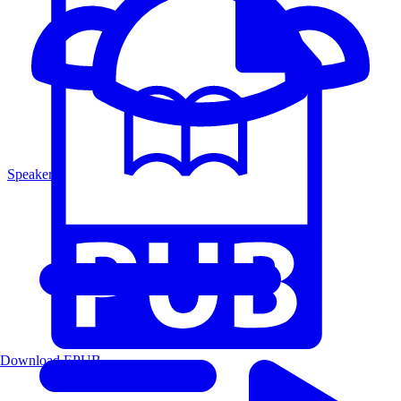
Speakers
Download EPUB