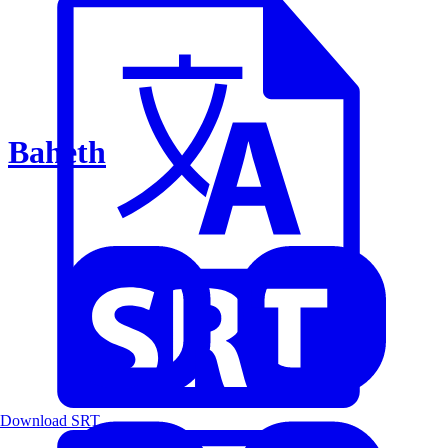
Baheth
Download SRT