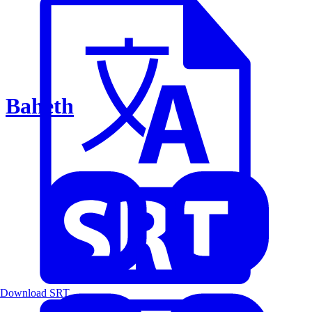
Baheth
Download SRT