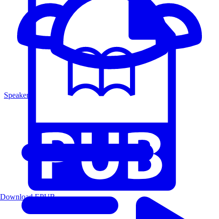
Speakers
Download EPUB