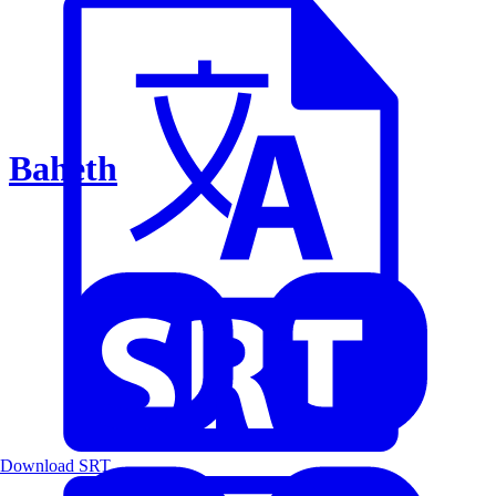
Baheth
Download SRT