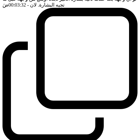
تجيه البشارة. لان
- 00:03:32
ضَ