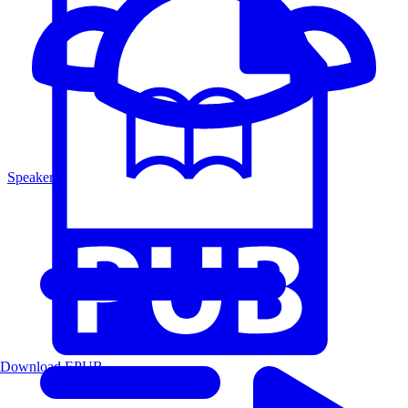
Speakers
Download EPUB