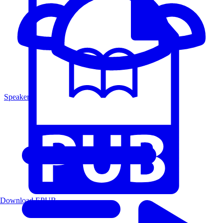
Speakers
Download EPUB