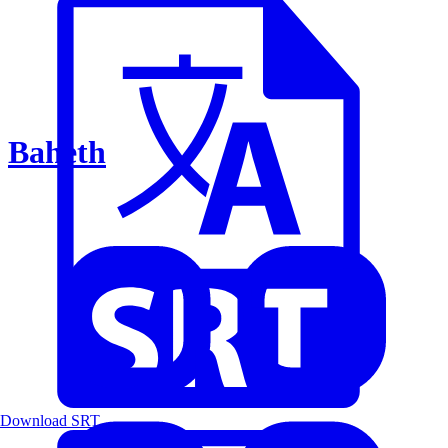
Baheth
Download SRT