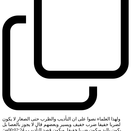
ولهذا العلماء نصوا على ان التأديب والظرب حتى الصغار لا يكون
لضربا خفيفا ضرب خفيف ويسير وبعضهم قال لا يجوز بالعصا بل
يكون باليد ويكون ضربا خفيفا. ويكون قصد التأديب
- 00:02:24
ضَ