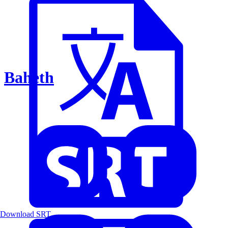
Baheth
Download SRT