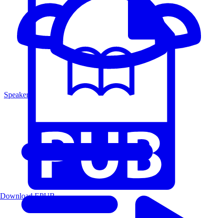
Speakers
Download EPUB