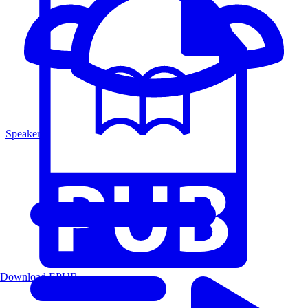
Speakers
Download EPUB