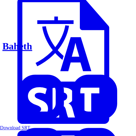
Baheth
Download SRT