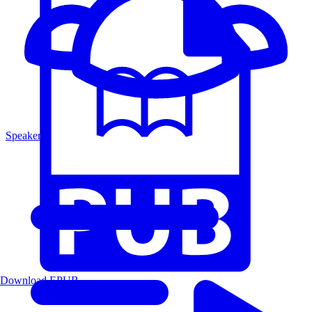
Speakers
Download EPUB