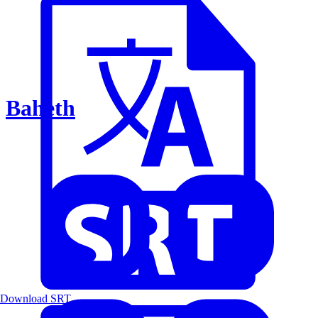
Baheth
Download SRT