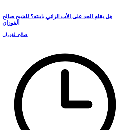
هل يقام الحد على الأب الزاني بابنته؟ للشيخ صالح
الفوزان
صالح الفوزان