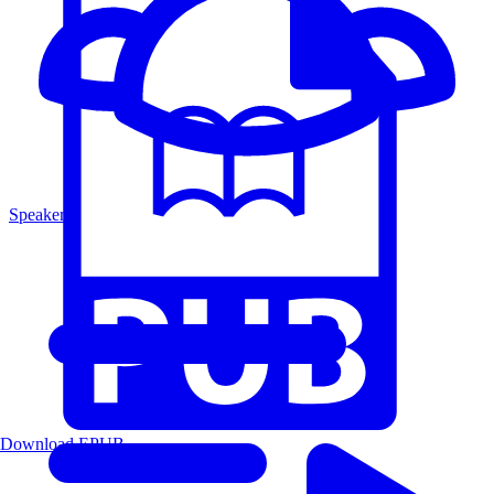
Speakers
Download EPUB