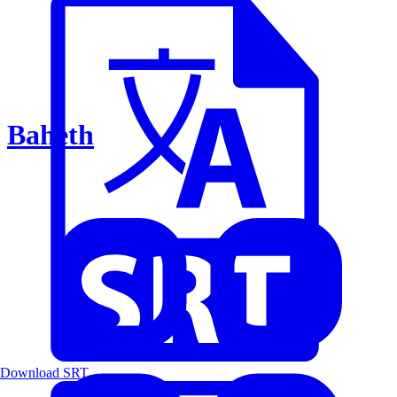
Baheth
Download SRT