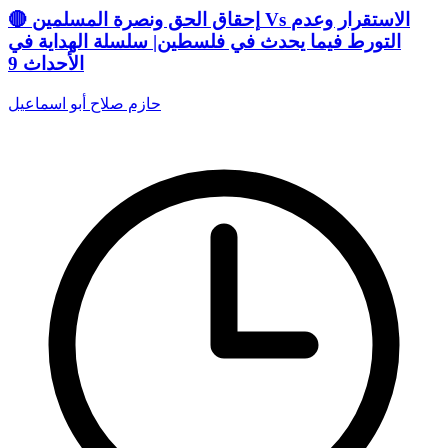
🔴 إحقاق الحق ونصرة المسلمين Vs الاستقرار وعدم
التورط فيما يحدث في فلسطين| سلسلة الهداية في
الأحداث 9
حازم صلاح أبو اسماعيل