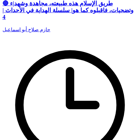
🔴 طريق الإسلام هذه طبيعته، مجاهدة وشهد|ء
وتضحيات، فاقبلوه كما هو| سلسلة الهداية في الأحداث |
4
حازم صلاح أبو اسماعيل