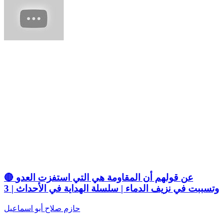
🔴 عن قولهم أن المقاومة هي التي استفزت العدو
وتسببت في نزيف الدماء | سلسلة الهداية في الأحداث | 3
حازم صلاح أبو اسماعيل