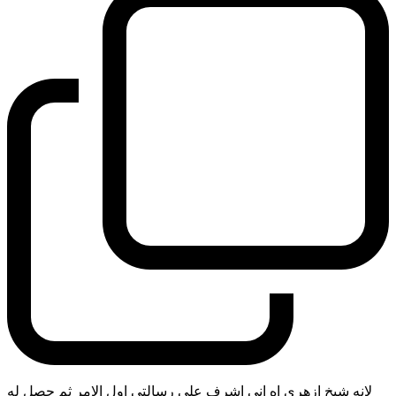
لانه شيخ ازهري اه اني اشرف على رسالتي اول الامر ثم حصل له