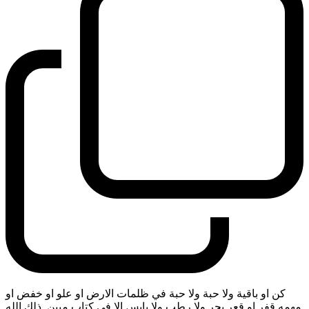
كن او باقية ولا حبة ولا حبة في ظلمات الارض او علو او خفض او
مهمه قفر او قعر بحر ولا رطب ولا يابس الا في كتاب مبين. ذلك الله