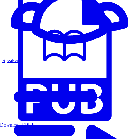
Speakers
Download EPUB