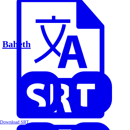
Baheth
Download SRT