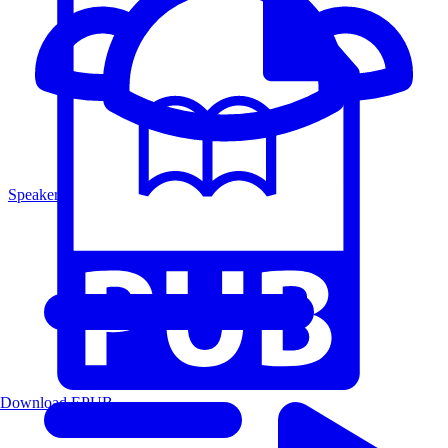
Speakers
Download EPUB