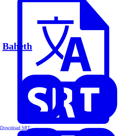
Baheth
Download SRT