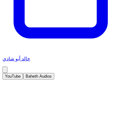
خالد أبو شادي
YouTube
Baheth Audios