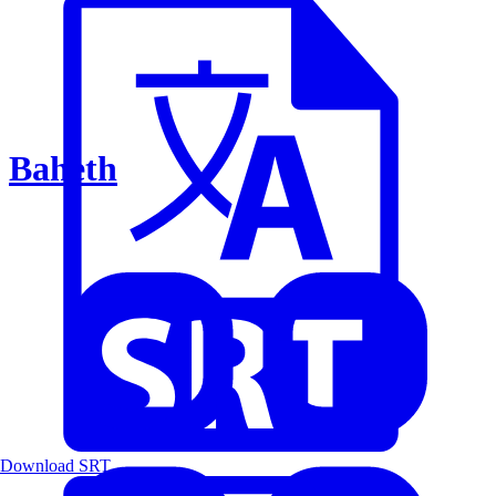
Baheth
Download SRT