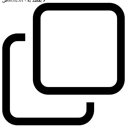
لا يقصد به
- 00:02:01
ضَ