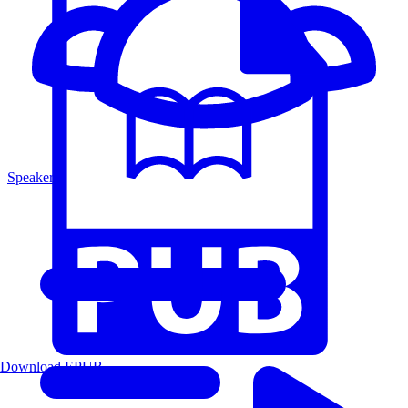
Speakers
Download EPUB