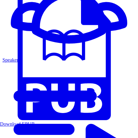
Speakers
Download EPUB