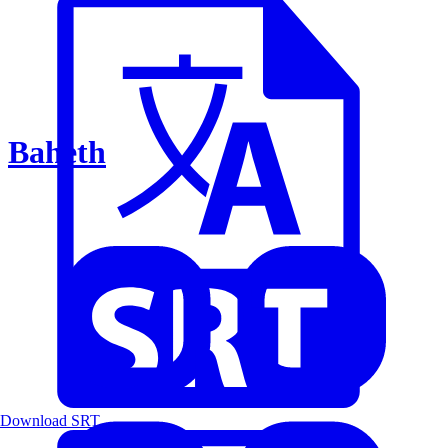
Baheth
Download SRT