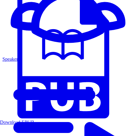
Speakers
Download EPUB