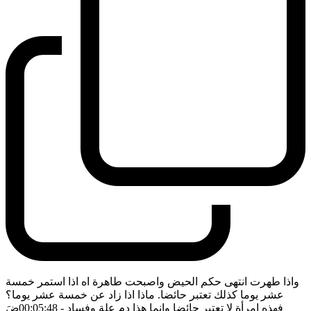
واذا طهرت انتهى حكم الحيض واصبحت طاهرة اه اذا استمر خمسة
عشر يوما كذلك تعتبر حائضا. ماذا اذا زاد عن خمسة عشر يوما؟
فهذه امرأة لا تعتبر حائضا وانما هذا دم علة وفساد
- 00:05:48
ضَ