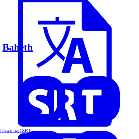
Baheth
Download SRT