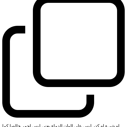
اه شيء اه كدر ليس على الوان الدماء يعني ليس احمر خالصا كما