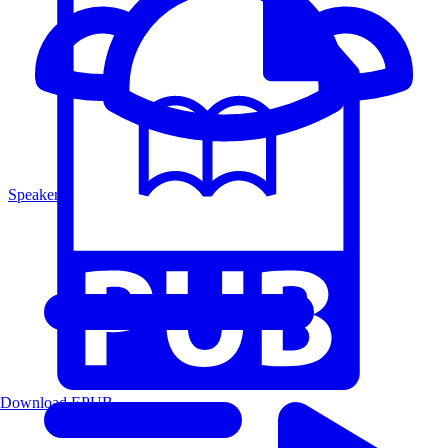
Speakers
Download EPUB