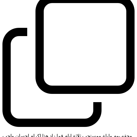
وحقه يوم وليلة ومستحب ثلاثة ايام فما زاد هذا اكرام احسان واجب