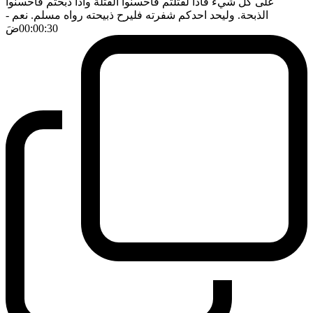
على كل شيء فاذا لقتلتم فاحسنوا القتلة واذا ذبحتم فاحسنوا
الذبحة. وليحد احدكم شفرته فليرح ذبيحته رواه مسلم. نعم
-
00:00:30
ضَ