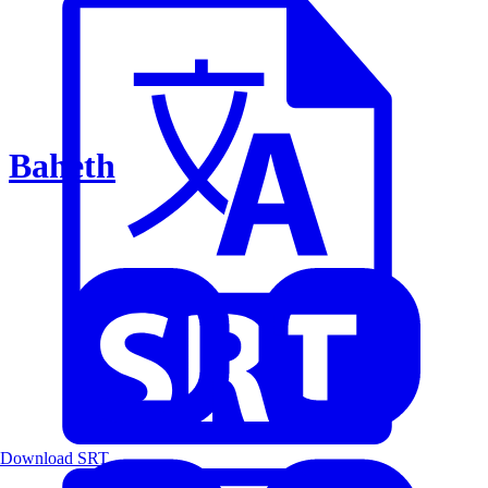
Baheth
Download SRT