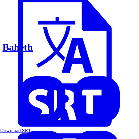
Baheth
Download SRT