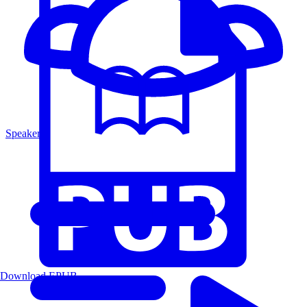
Speakers
Download EPUB