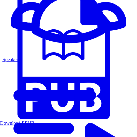
Speakers
Download EPUB