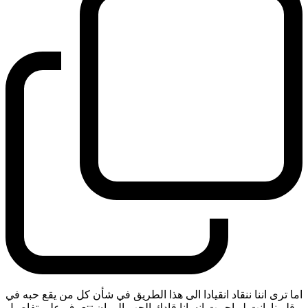
اما ترى اننا ننقاد انقيادا الى هذا الطريق في شأن كل من يقع حبه في
قلوبنا. انت لو احببت انسانا قادك الحب الى ان تتعرف على تفاصيل