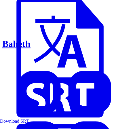
Baheth
Download SRT