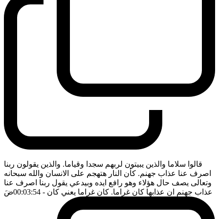
قالوا سلاما والذين يبيتون لربهم سجدا وقياما. والذين يقولون ربنا
اصرف عنا عذاب جهنم. كأن النار هتهجم على الانسان والله سبحانه
وتعالى يصف حال هؤلاء وهو رافع ايده وبيدعي يقول ربنا اصرف عنا
عذاب جهنم ان عذابها كان غراما. كان غراما يعني كان
- 00:03:54
ضَ