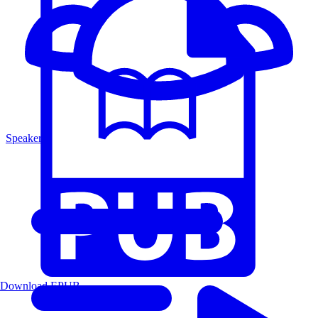
Speakers
Download EPUB