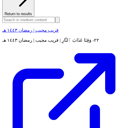
Return to results
قريب مجيب | رمضان ١٤٤٣ هـ
٢٢- وَقِنَا عَذَابَ ٱلنَّارِ | قريب مجيب | رمضان ١٤٤٣ هـ