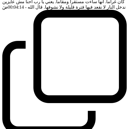
كان غراما. انها ساءت مستقرا ومقاما. يعني يا رب احنا مش عايزين
ندخل النار لا نقعد فيها فترة قليلة ولا نشوفها. قال الله
- 00:04:14
ضَ