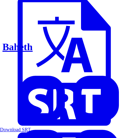
Baheth
Download SRT