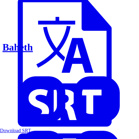
Baheth
Download SRT