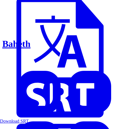
Baheth
Download SRT