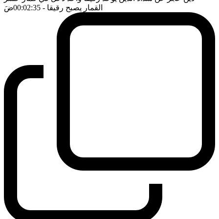
القمار يصبح رقيقا
- 00:02:35
ضَ