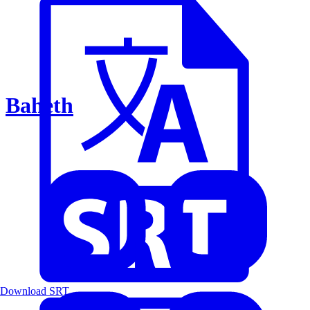
Baheth
Download SRT