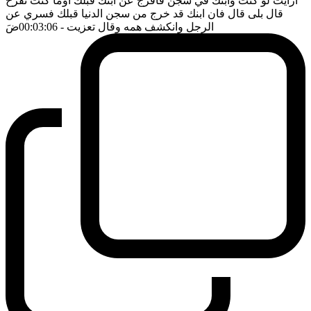
ارأيت لو كنت وابنك في سجن فافرج عن ابنك قبلك اوما كنت تفرح
قال بلى قال فان ابنك قد خرج من سجن الدنيا قبلك فسري عن
الرجل وانكشف همه وقال تعزيت
- 00:03:06
ضَ