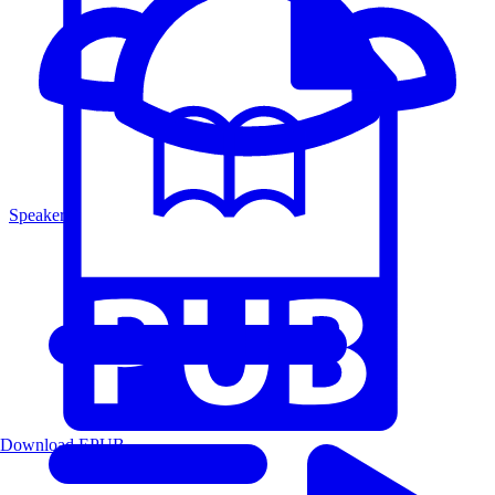
Speakers
Download EPUB