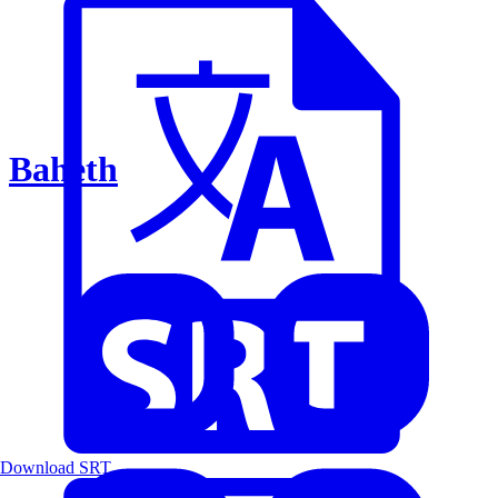
Baheth
Download SRT