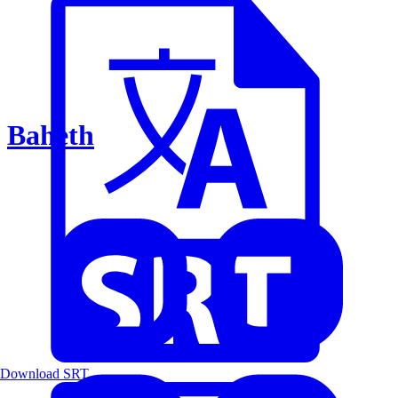
Baheth
Download SRT