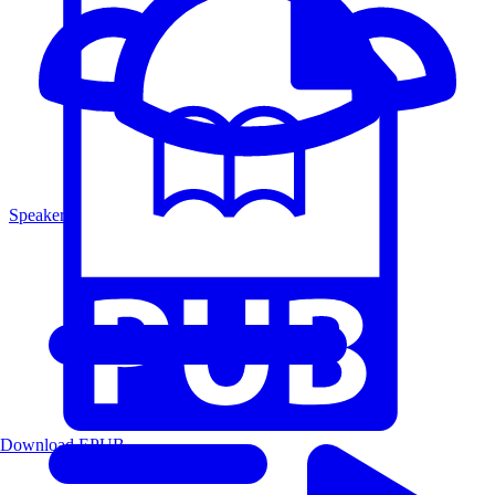
Speakers
Download EPUB