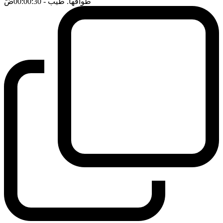
طوافها. طيب
- 00:00:30
ضَ