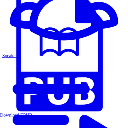
Speakers
Download EPUB