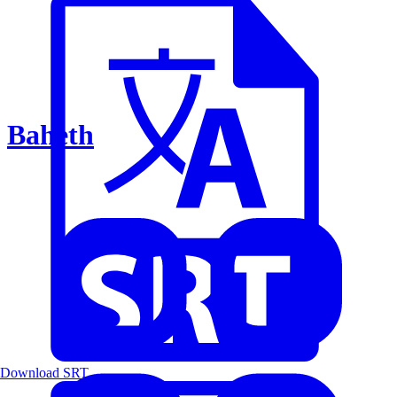
Baheth
Download SRT