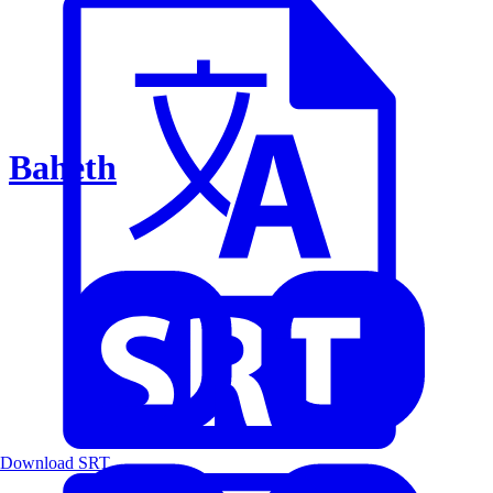
Baheth
Download SRT