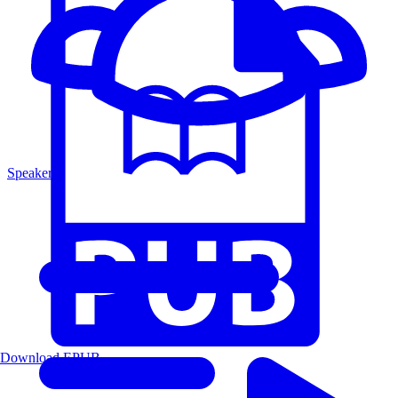
Speakers
Download EPUB