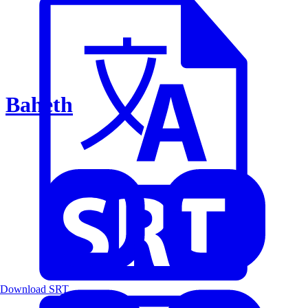
Baheth
Download SRT