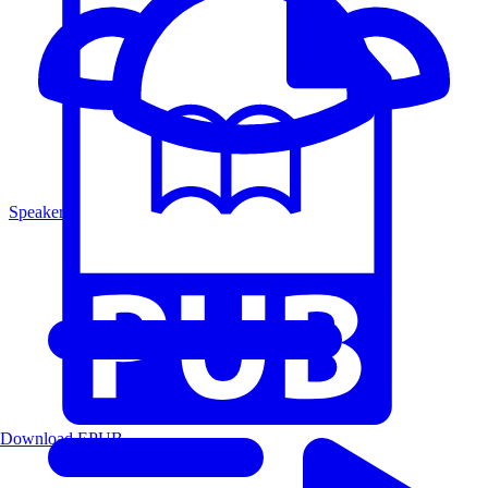
Speakers
Download EPUB