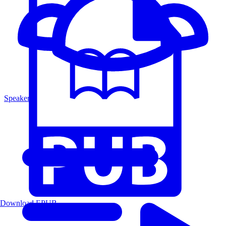
Speakers
Download EPUB