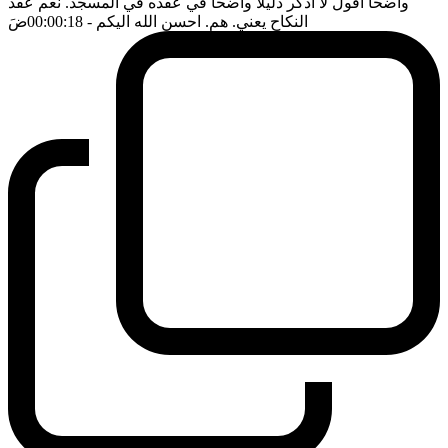
واضحا اقول لا اذكر دليلا واضحا في عقده في المسجد. نعم عقد
النكاح يعني. هم. احسن الله اليكم
- 00:00:18
ضَ