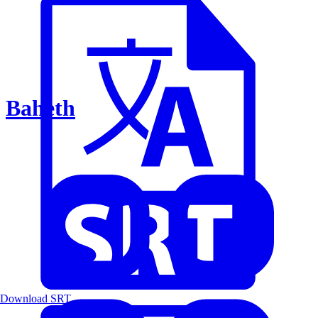
Baheth
Download SRT