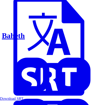
Baheth
Download SRT