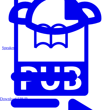
Speakers
Download EPUB