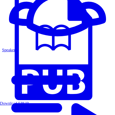
Speakers
Download EPUB