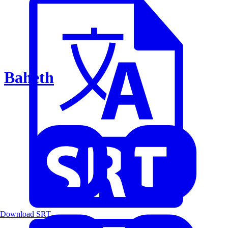
Baheth
Download SRT