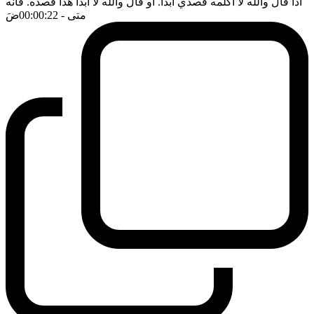
اذا قال والله لا اكلمه قصدي ابدا. او قال والله لا ابدا هذا قصده. فانه
متى
- 00:00:22
ضَ