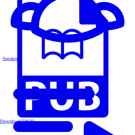
Speakers
Download EPUB