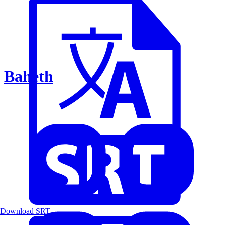
Baheth
Download SRT