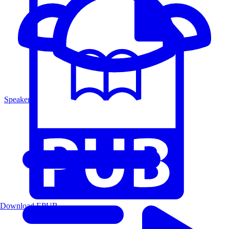
Speakers
Download EPUB