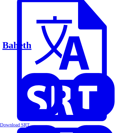
Baheth
Download SRT