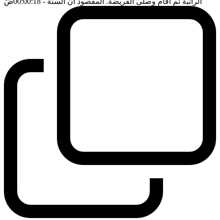
الراتبة ثم اقام وصلى الفريضة. المقصود ان السنة
- 00:00:18
ضَ