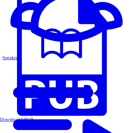
Speakers
Download EPUB