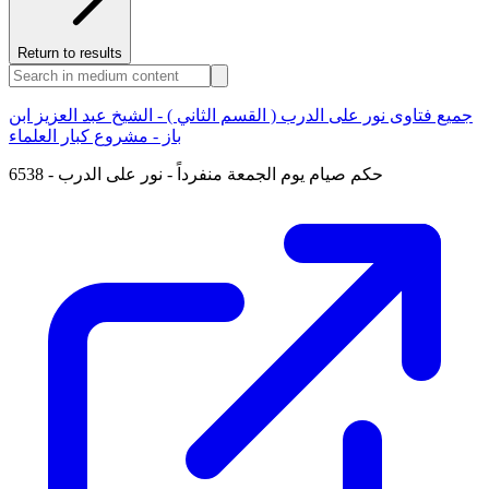
Return to results
جميع فتاوى نور على الدرب ( القسم الثاني ) - الشيخ عبد العزيز ابن
باز - مشروع كبار العلماء
6538 - حكم صيام يوم الجمعة منفرداً - نور على الدرب