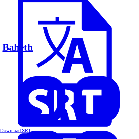
Baheth
Download SRT